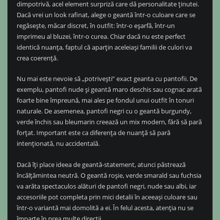
dimpotrivă, acel element surpriză care dă personalitate ținutei.
Dacă vrei un look rafinat, alege o geantă într-o culoare care se
regăsește, măcar discret, în outfit: într-o eșarfă, într-un
imprimeu al bluzei, într-o curea. Chiar dacă nu este perfect
identică nuanța, faptul că aparțin aceleiași familii de culori va
crea coerență.
Nu mai este nevoie să „potrivești” exact geanta cu pantofii. De
exemplu, pantofi nude și geantă maro deschis sau cognac arată
foarte bine împreună, mai ales pe fondul unui outfit în tonuri
naturale. De asemenea, pantofi negri cu o geantă burgundy,
verde închis sau bleumarin creează un mix modern, fără să pară
forțat. Important este ca diferența de nuanță să pară
intenționată, nu accidentală.
Dacă îți place ideea de geantă-statement, atunci păstrează
încălțămintea neutră. O geantă roșie, verde smarald sau fuchsia
va arăta spectaculos alături de pantofi negri, nude sau albi, iar
accesoriile pot completa prin mici detalii în aceeași culoare sau
într-o variantă mai domolită a ei. În felul acesta, atenția nu se
împarte în prea multe direcții.