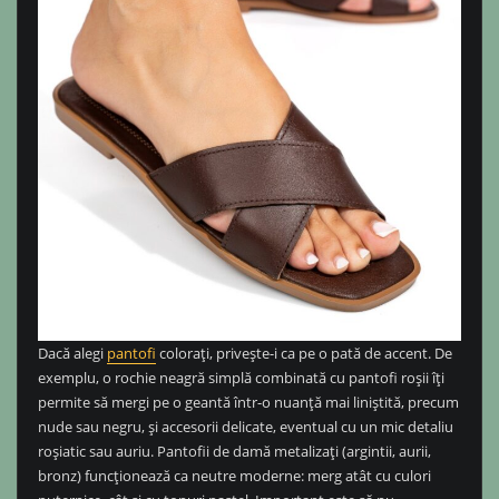
Dacă alegi
pantofi
colorați, privește-i ca pe o pată de accent. De
exemplu, o rochie neagră simplă combinată cu pantofi roșii îți
permite să mergi pe o geantă într-o nuanță mai liniștită, precum
nude sau negru, și accesorii delicate, eventual cu un mic detaliu
roșiatic sau auriu. Pantofii de damă metalizați (argintii, aurii,
bronz) funcționează ca neutre moderne: merg atât cu culori