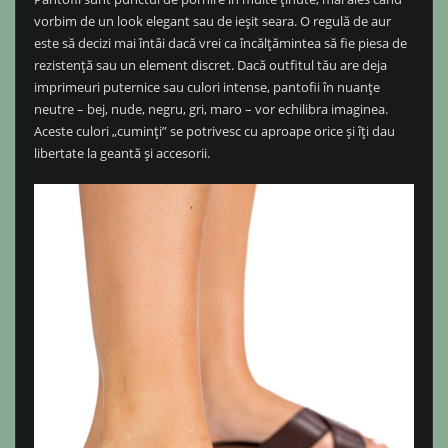
vorbim de un look elegant sau de ieșit seara. O regulă de aur
este să decizi mai întâi dacă vrei ca încălțămintea să fie piesa de
rezistență sau un element discret. Dacă outfitul tău are deja
imprimeuri puternice sau culori intense, pantofii în nuanțe
neutre – bej, nude, negru, gri, maro – vor echilibra imaginea.
Aceste culori „cuminți” se potrivesc cu aproape orice și îți dau
libertate la geantă și accesorii.