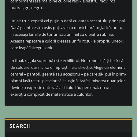
complimentează mai bine culorile reci – albastru, mov, roz
pudrat, gri, negru.
Un alt truc: repetă cel puțin o dată culoarea accentului principal.
Dacă geanta este roșie, poți avea o manichiură roșiatică, un ruj
în aceeași familie de tonuri sau un inel cu o piatră rubinie.
Această repetare a culorii creează un fir roșu (la propriu uneori)
care leagă întregul look.
În final, regula supremă este echilibrul. Nu trebuie să-ți fie frică
de culoare, dar nici să o împrăștii fără direcție. Alege un element
central – pantofi, geantă sau accesoriu – pe care să-l pui în prim-
plan și lasă restul pieselor să-l susțină. Astfel, mixarea nuanțelor
devine o expresie naturală a stilului tău personal, nu un
exercițiu complicat de matematică a culorilor.
SEARCH