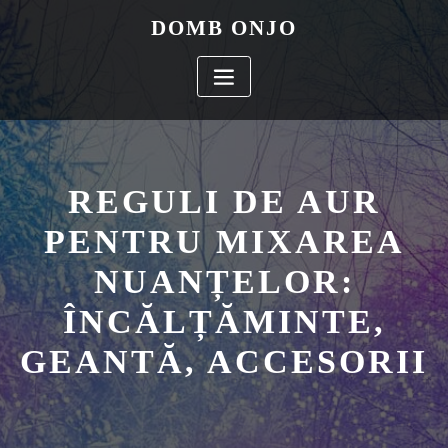
Skip
DOMB ONJO
to
content
REGULI DE AUR
PENTRU MIXAREA
NUANȚELOR:
ÎNCĂLȚĂMINTE,
GEANTĂ, ACCESORII