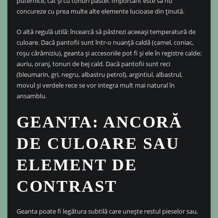
puternice, cât și cu tonuri pastel. Important este să nu
concureze cu prea multe alte elemente lucioase din ținută.
O altă regulă utilă: încearcă să păstrezi aceeași temperatură de
culoare. Dacă pantofii sunt într-o nuanță caldă (camel, coniac,
roșu cărămiziu), geanta și accesoriile pot fi și ele în registre calde:
auriu, oranj, tonuri de bej cald. Dacă pantofii sunt reci
(bleumarin, gri, negru, albastru petrol), argintiul, albastrul,
movul și verdele rece se vor integra mult mai natural în
ansamblu.
GEANTA: ANCORĂ
DE CULOARE SAU
ELEMENT DE
CONTRAST
Geanta poate fi legătura subtilă care unește restul pieselor sau,