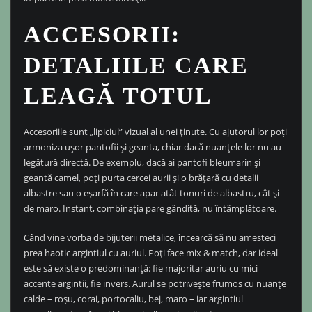
ACCESORII:
DETALIILE CARE
LEAGĂ TOTUL
Accesoriile sunt „lipiciul” vizual al unei ținute. Cu ajutorul lor poți
armoniza ușor pantofii și geanta, chiar dacă nuanțele lor nu au
legătură directă. De exemplu, dacă ai pantofi bleumarin și
geantă camel, poți purta cercei aurii și o brățară cu detalii
albastre sau o eșarfă în care apar atât tonuri de albastru, cât și
de maro. Instant, combinația pare gândită, nu întâmplătoare.
Când vine vorba de bijuterii metalice, încearcă să nu amesteci
prea haotic argintiul cu auriul. Poți face mix & match, dar ideal
este să existe o predominanță: fie majoritar auriu cu mici
accente argintii, fie invers. Aurul se potrivește frumos cu nuanțe
calde – roșu, corai, portocaliu, bej, maro – iar argintiul