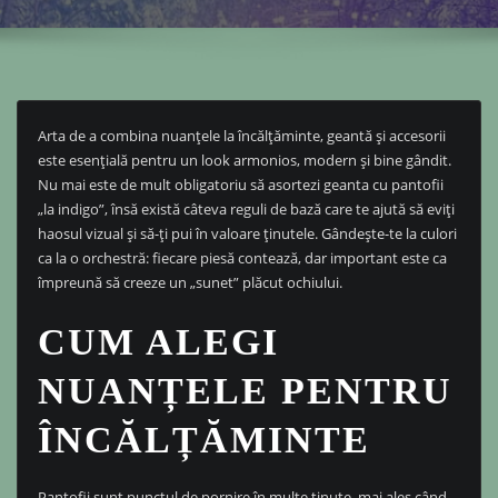
Arta de a combina nuanțele la încălțăminte, geantă și accesorii
este esențială pentru un look armonios, modern și bine gândit.
Nu mai este de mult obligatoriu să asortezi geanta cu pantofii
„la indigo”, însă există câteva reguli de bază care te ajută să eviți
haosul vizual și să-ți pui în valoare ținutele. Gândește-te la culori
ca la o orchestră: fiecare piesă contează, dar important este ca
împreună să creeze un „sunet” plăcut ochiului.
CUM ALEGI
NUANȚELE PENTRU
ÎNCĂLȚĂMINTE
Pantofii sunt punctul de pornire în multe ținute, mai ales când